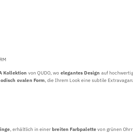
ORM
A Kollektion
von QUDO, wo
elegantes Design
auf hochwertige
odisch ovalen Form
, die Ihrem Look eine subtile Extravaganz
ringe
, erhältlich in einer
breiten Farbpalette
von grünen Ohrri