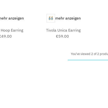
Colour
mehr anzeigen
mehr anzeigen
a Hoop Earring
Tivola Unica Earring
€49.00
Regular
€59.00
Regular
Price
Price
You've viewed 2 of 2 prod