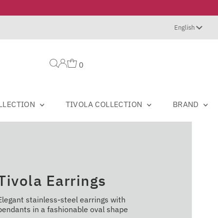
Langua
English
0
OLLECTION
TIVOLA COLLECTION
BRAND
Tivola Earrings
Elegant stainless-steel earrings with
pendants in a fashionable oval shape