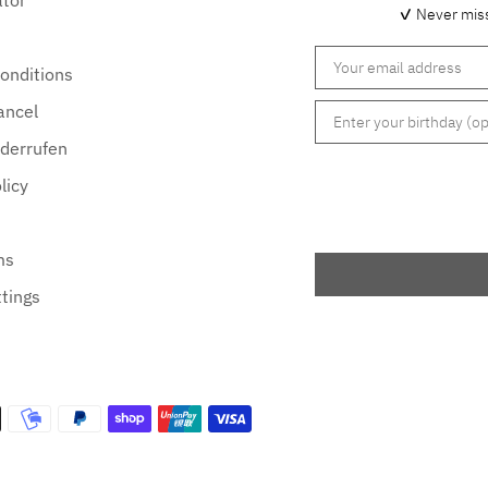
✓
Never mis
onditions
ancel
iderrufen
licy
ms
tings