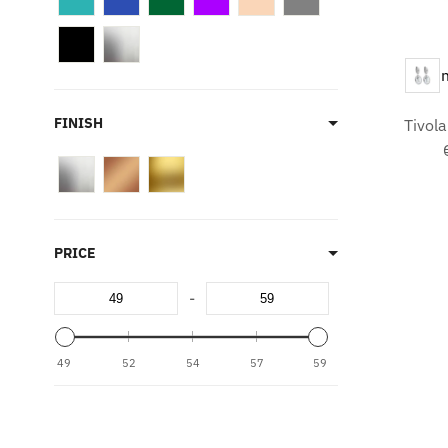
Colour
FINISH
Tivol
PRICE
-
49
52
54
57
59