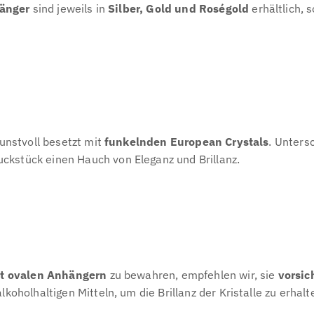
hänger
sind jeweils in
Silber, Gold und Roségold
erhältlich, 
unstvoll besetzt mit
funkelnden European Crystals
. Unters
kstück einen Hauch von Eleganz und Brillanz.
it ovalen Anhängern
zu bewahren, empfehlen wir, sie
vorsic
koholhaltigen Mitteln, um die Brillanz der Kristalle zu erhalt